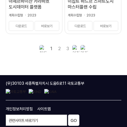
아제르바이잔 카라바흐
이집트 바드르 스마트도시
도시데이터 플랫폼
마스터플랜 수립
마스터플랜 수립
계획수립형
2023
계획수립형
2023
다운로드
바로보기
다운로드
바로보기
1
2
3
(우)30103 세종특별자치시 도움6로11 국토교통부
개인정보처리방침
사이트맵
GO